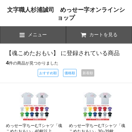
文字職人杉浦誠司 めっせー字オンラインシ
ョップ
メニュー
カートを見る
【魂こめたおもい】 に登録されている商品
4
件の商品が見つかりました
おすすめ順
価格順
新着順
めっせー字ちーむTシャツ「魂
めっせー字ちーむTシャツ「魂
こめたおもい」40枚以上
こめたおもい」30~39枚