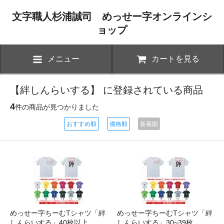
文字職人杉浦誠司 めっせー字オンラインシ
ョップ
メニュー
カートを見る
【絆しんらいする】 に登録されている商品
4
件の商品が見つかりました
おすすめ順
価格順
新着順
めっせー字ちーむTシャツ「絆
めっせー字ちーむTシャツ「絆
しんらいする」40枚以上
しんらいする」30~39枚