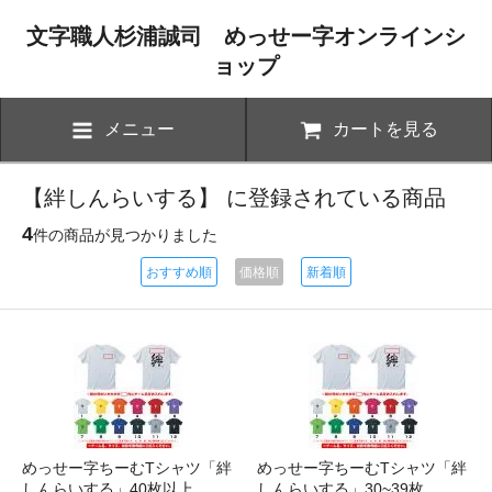
文字職人杉浦誠司 めっせー字オンラインシ
ョップ
メニュー
カートを見る
【絆しんらいする】 に登録されている商品
4
件の商品が見つかりました
おすすめ順
価格順
新着順
めっせー字ちーむTシャツ「絆
めっせー字ちーむTシャツ「絆
しんらいする」40枚以上
しんらいする」30~39枚