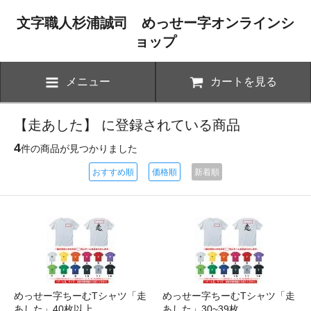
文字職人杉浦誠司 めっせー字オンラインシ
ョップ
メニュー
カートを見る
【走あした】 に登録されている商品
4
件の商品が見つかりました
おすすめ順
価格順
新着順
めっせー字ちーむTシャツ「走
めっせー字ちーむTシャツ「走
あした」40枚以上
あした」30~39枚