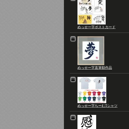
めっせー字ポストカード
めっせー字直筆額作品
めっせー字ちーむTシャツ