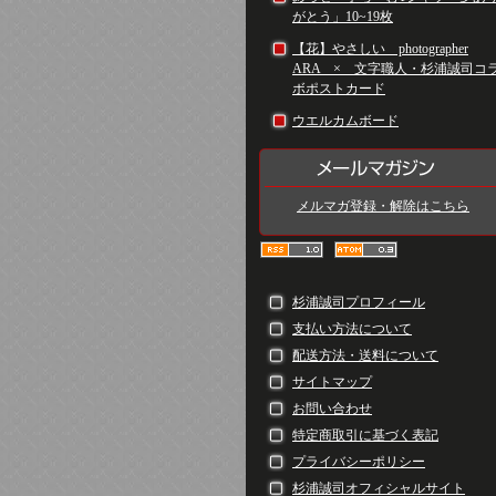
がとう」10~19枚
【花】やさしい photographer
ARA × 文字職人・杉浦誠司コ
ボポストカード
ウエルカムボード
メルマガ登録・解除はこちら
杉浦誠司プロフィール
支払い方法について
配送方法・送料について
サイトマップ
お問い合わせ
特定商取引に基づく表記
プライバシーポリシー
杉浦誠司オフィシャルサイト