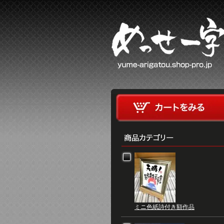
ミニ色紙詩付き額作品