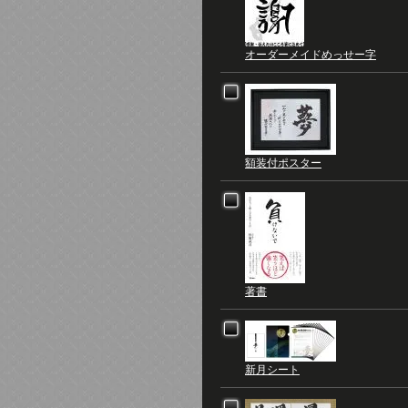
オーダーメイドめっせー字
額装付ポスター
著書
新月シート