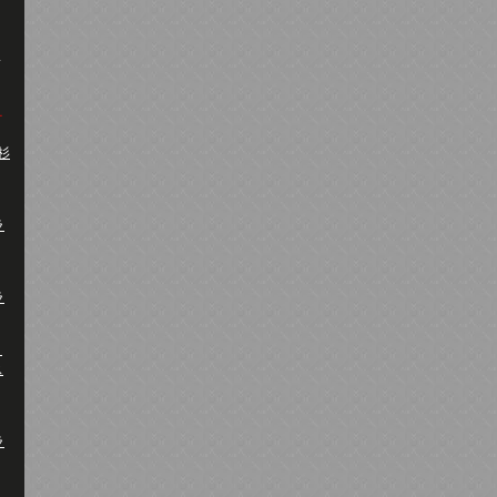
・杉
ラ
ラ
A
ス
ラ
り