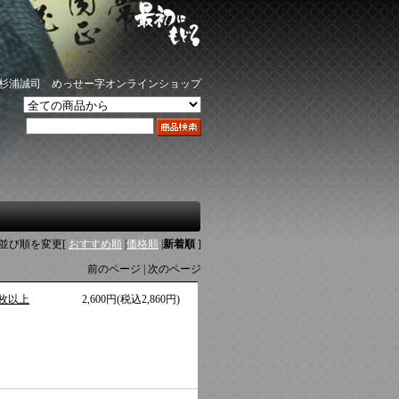
杉浦誠司 めっせー字オンラインショップ
並び順を変更
[
おすすめ順
|
価格順
|
新着順
]
前のページ | 次のページ
枚以上
2,600円(税込2,860円)