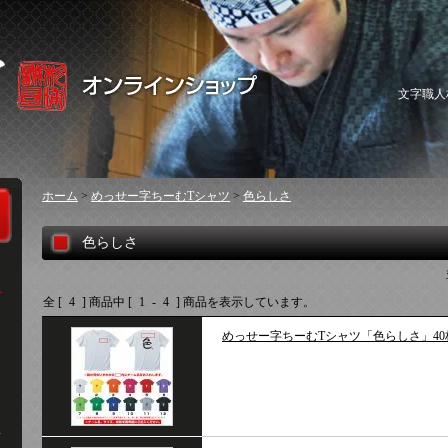
文字職人
ホーム
>
めっせー字ちーむTシャツ
>
色らしさ
色らしさ
全 [
4
] 商品中 [
1
-
4
] 商品を表示しています。
めっせー字ちーむTシャツ「色らしさ」40