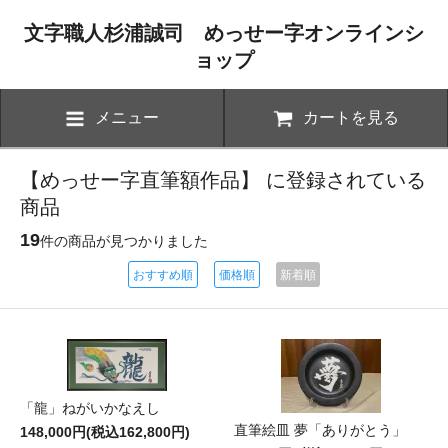
文字職人杉浦誠司 めっせー字オンラインシ
ョップ
メニュー
カートを見る
【めっせー字直筆額作品】 に登録されている
商品
19
件の商品が見つかりました
おすすめ順
価格順
新着順
「龍」ねがいかなえし
直筆絵皿 夢「ありがとう」
148,000円(税込162,800円)