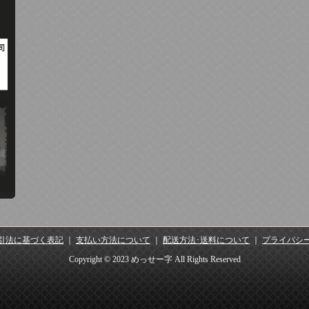
引法に基づく表記
｜
支払い方法について
｜
配送方法･送料について
｜
プライバシ
Copyright © 2023 めっせー字 All Rights Reserved