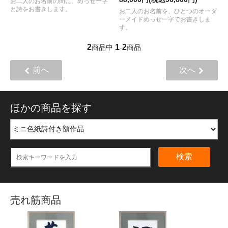
お二人のお名前の間に、めっせー字
と詩をお書きします。
お二人のお名前を、ひとつのオーダ
ーメイドめっせー字でお書きしま
す。
2
1
2
商品中
-
商品
前へ
次へ
ほかの商品を探す
検索
売れ筋商品