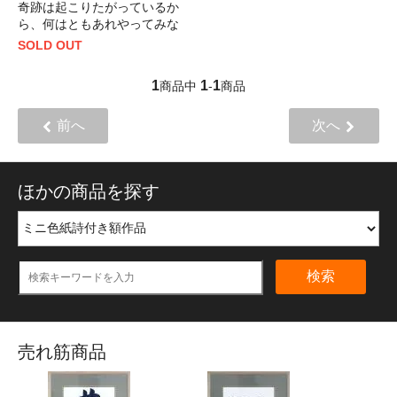
奇跡は起こりたがっているか
ら、何はともあれやってみな
SOLD OUT
1
1
1
商品中
-
商品
前へ
次へ
ほかの商品を探す
検索
売れ筋商品