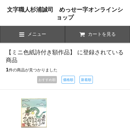
文字職人杉浦誠司 めっせー字オンラインシ
ョップ
メニュー
カートを見る
【ミニ色紙詩付き額作品】 に登録されている
商品
1
件の商品が見つかりました
おすすめ順
価格順
新着順