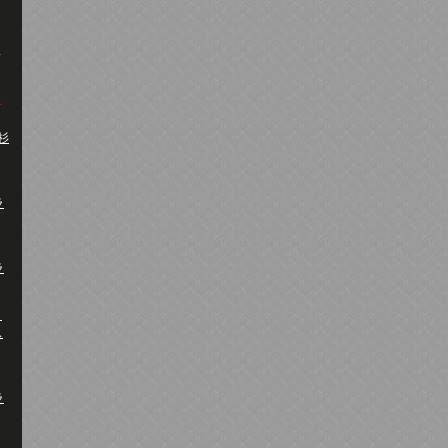
・杉
ラ
ラ
A
ス
ラ
り