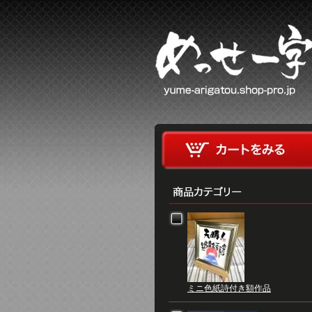
ミニ色紙詩付き額作品