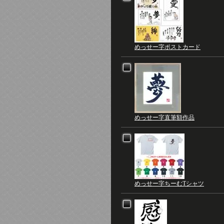
めっせー字ポストカード
めっせー字直筆額作品
めっせー字ちーむTシャツ