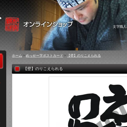
文字職人
ホーム
>
めっせー字ポストカード
>
【壁】のりこえられる
【壁】のりこえられる