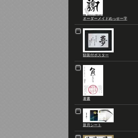
オーダーメイドめっせー字
額装付ポスター
著書
新月シート