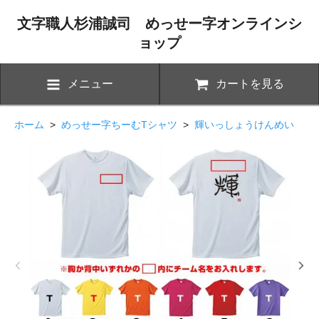
文字職人杉浦誠司 めっせー字オンラインシ
ョップ
メニュー
カートを見る
ホーム
>
めっせー字ちーむTシャツ
>
輝いっしょうけんめい