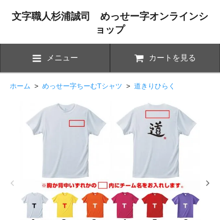
文字職人杉浦誠司 めっせー字オンラインシ
ョップ
メニュー
カートを見る
ホーム
>
めっせー字ちーむTシャツ
>
道きりひらく